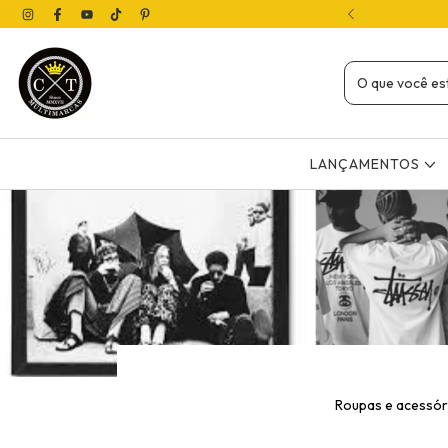
( 12X NO CARTÃO OU 4X SEM JUROS NO PIX)
LANÇAMENTOS
Roupas e acessóri