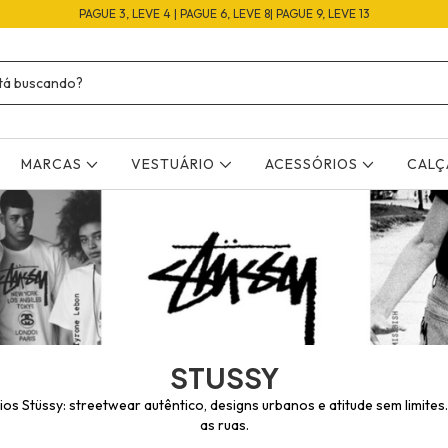
PAGUE 3, LEVE 4 | PAGUE 6, LEVE 8| PAGUE 9, LEVE 13
MARCAS
VESTUÁRIO
ACESSÓRIOS
CAL
STUSSY
os Stüssy: streetwear autêntico, designs urbanos e atitude sem limites.
as ruas.