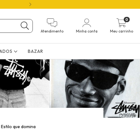
ATÉ 70% OFF 🛍️ FRETE GRÁTIS ( 12X NO 
0
Atendimento
Minha conta
Meu carrinho
ÇADOS
BAZAR
 Estilo que domina