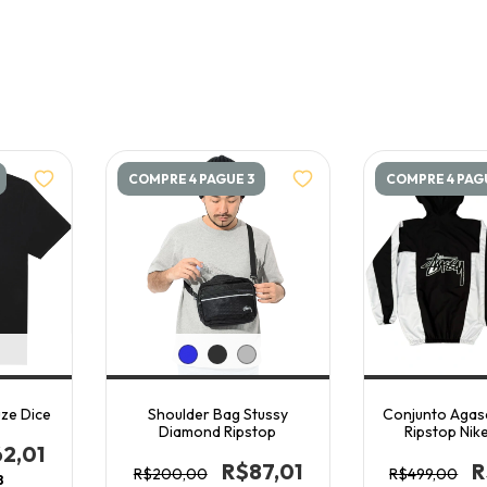
COMPRE 4 PAGUE 3
COMPRE 4 PAG
ze Dice
Shoulder Bag Stussy
Conjunto Agas
Diamond Ripstop
Ripstop Nike
2,01
R$87,01
R
R$200,00
R$499,00
8