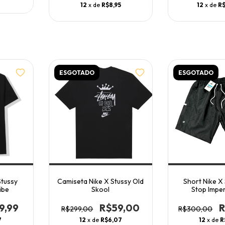
12
x de
R$8,95
12
x de
R
ESGOTADO
ESGOTADO
Stussy
Camiseta Nike X Stussy Old
Short Nike X 
ibe
Skool
Stop Impe
9,99
R$59,00
R$299,00
R$300,00
7
12
x de
R$6,07
12
x de
R