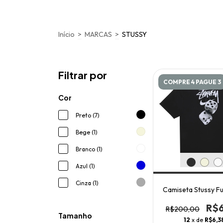
Início
>
MARCAS
>
STUSSY
Filtrar por
COMPRE 4 PAGUE 3
Cor
Preto (7)
Bege (1)
Branco (1)
Azul (1)
Cinza (1)
Camiseta Stussy Fu
R$6
R$200,00
Tamanho
12
x de
R$6,3