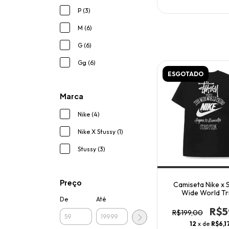
P (3)
M (6)
G (6)
Gg (6)
ESGOTADO
Marca
Nike (4)
Nike X Stussy (1)
Stussy (3)
Preço
Camiseta Nike x 
Wide World Tr
De
Até
R$5
R$199,00
12
x de
R$6,1