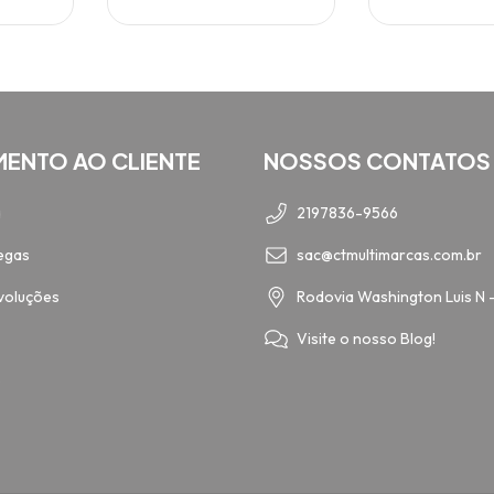
MENTO AO CLIENTE
NOSSOS CONTATOS
a
2197836-9566
egas
sac@ctmultimarcas.com.br
voluções
Rodovia Washington Luis N 
Visite o nosso Blog!
o