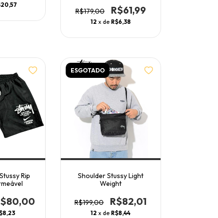
$20,57
R$61,99
R$179,00
12
x de
R$6,38
ESGOTADO
Stussy Rip
Shoulder Stussy Light
rmeável
Weight
R$80,00
R$82,01
R$199,00
$8,23
12
x de
R$8,44