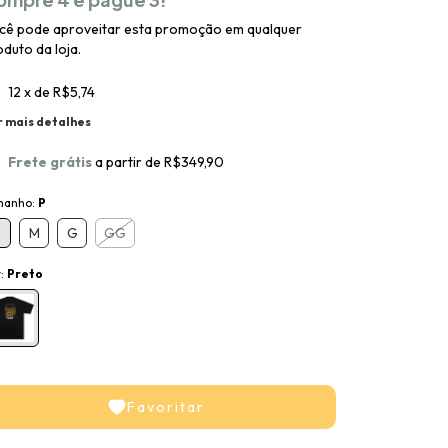
cê pode aproveitar esta promoção em qualquer
duto da loja.
12
x de
R$5,74
r mais detalhes
Frete grátis
a partir de
R$349,90
manho:
P
M
G
GG
r:
Preto
Favoritar