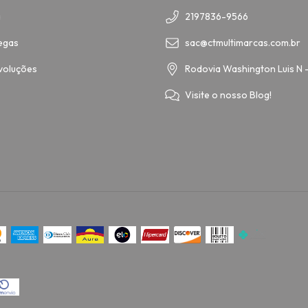
a
2197836-9566
egas
sac@ctmultimarcas.com.br
voluções
Rodovia Washington Luis N 
Visite o nosso Blog!
o