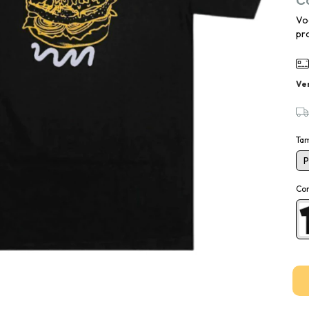
Vo
pro
Ve
Ta
P
Co