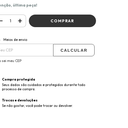
enção, última peça!
ALTERAR CEP
regas para o CEP:
Meios de envio
CALCULAR
 sei meu CEP
Compra protegida
Seus dados são cuidados e protegidos durante todo
processo de compra.
Trocas e devoluções
Se não gostar, você pode trocar ou devolver.