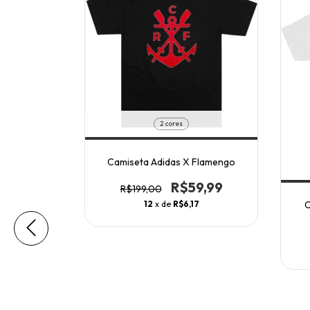
2 cores
didas 03
Camiseta Adidas X Flamengo
0,00
R$59,99
R$199,00
7
12
x de
R$6,17
C