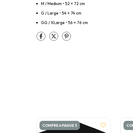
M / Medium • 52 × 72 cm
G / Large • 54 × 74 cm
GG / XLarge • 56 × 76 cm
COMPRE 4 PAGUE 3
COM