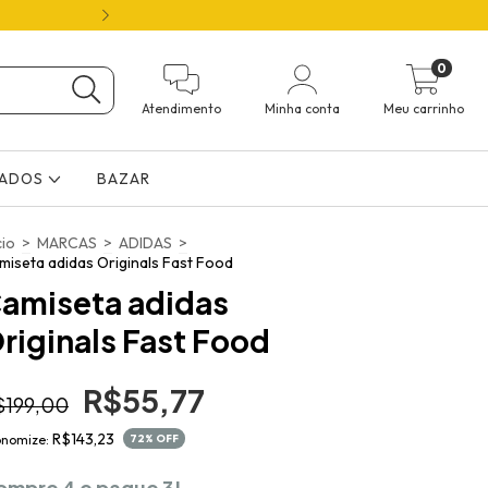
ATÉ 70% OFF 🛍️ FRETE GRÁTIS ( 12X NO 
0
Atendimento
Minha conta
Meu carrinho
ÇADOS
BAZAR
cio
>
MARCAS
>
ADIDAS
>
miseta adidas Originals Fast Food
amiseta adidas
riginals Fast Food
R$55,77
$199,00
R$143,23
onomize:
72
% OFF
ompre 4 e pague 3!