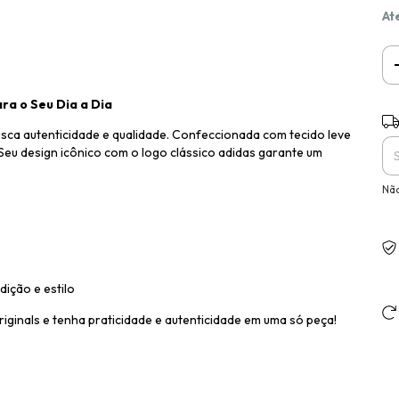
At
ra o Seu Dia a Dia
Ent
usca autenticidade e qualidade. Confeccionada com tecido leve
Seu design icônico com o logo clássico adidas garante um
Não
dição e estilo
ginals e tenha praticidade e autenticidade em uma só peça!