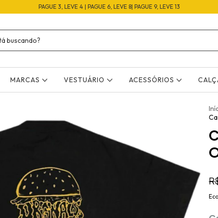
PAGUE 3, LEVE 4 | PAGUE 6, LEVE 8| PAGUE 9, LEVE 13
MARCAS
VESTUÁRIO
ACESSÓRIOS
CAL
Iní
Ca
C
O
R
Ec
C