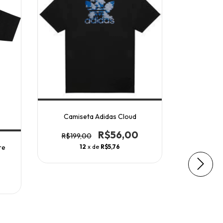
Camiseta Adidas Cloud
Camiseta
M
R$56,00
R$199,00
R$199
12
x de
R$5,76
re