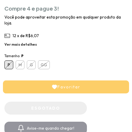
Compre 4 e pague 3!
Você pode aproveitar esta promoção em qualquer produto da
loja.
12
x de
R$6,07
Ver mais detalhes
Tamanho:
P
P
M
G
GG
Favoritar
Avise-me quando chegar!