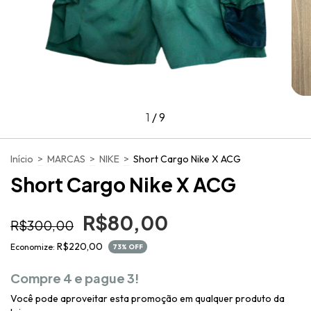
1
/
9
Início
>
MARCAS
>
NIKE
>
Short Cargo Nike X ACG
Short Cargo Nike X ACG
R$80,00
R$300,00
R$220,00
Economize:
73
% OFF
Compre 4 e pague 3!
Você pode aproveitar esta promoção em qualquer produto da