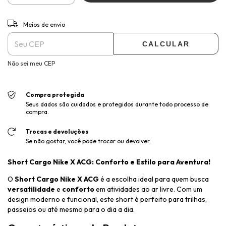
ALTERAR CEP
Entregas para o CEP:
Meios de envio
CALCULAR
Não sei meu CEP
Compra protegida
Seus dados são cuidados e protegidos durante todo processo de
compra.
Trocas e devoluções
Se não gostar, você pode trocar ou devolver.
Short Cargo Nike X ACG: Conforto e Estilo para Aventura!
O
Short Cargo Nike X ACG
é a escolha ideal para quem busca
versatilidade
e
conforto
em atividades ao ar livre. Com um
design moderno e funcional, este short é perfeito para trilhas,
passeios ou até mesmo para o dia a dia.