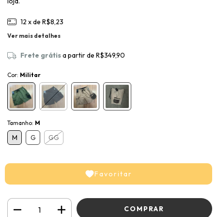
loja.
12
x de
R$8,23
Ver mais detalhes
Frete grátis
a partir de
R$349,90
Cor:
Militar
Tamanho:
M
M
G
GG
Favoritar