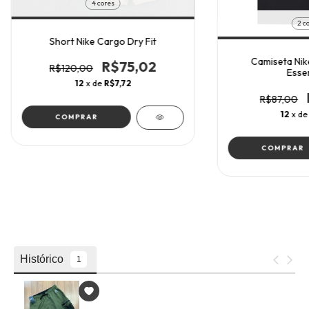
4 cores
2 c
Short Nike Cargo Dry Fit
Camiseta Nik
R$75,02
R$120,00
Essen
12
x de
R$7,72
R$87,00
12
x d
COMPRAR
COMPRAR