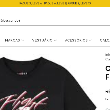
PAGUE 3, LEVE 4 | PAGUE 6, LEVE 8| PAGUE 9, LEVE 13
MARCAS
VESTUÁRIO
ACESSÓRIOS
CAL
Iní
Ca
C
F
R
Ec
C