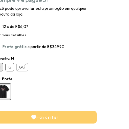
cê pode aproveitar esta promoção em qualquer
duto da loja.
12
x de
R$6,07
r mais detalhes
Frete grátis
a partir de
R$349,90
manho:
M
M
G
GG
r:
Preto
Favoritar