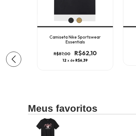
Swoosh
Camiseta Nike Sportswear
Essentials
6,01
R$62,10
R$87,00
6
12
x de
R$6,39