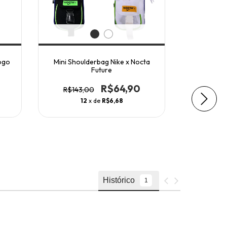
ogo
Mini Shoulderbag Nike x Nocta
Short
Future
R$120
R$64,90
R$143,00
1
12
x de
R$6,68