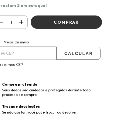
 restam
2
em estoque!
ALTERAR CEP
regas para o CEP:
Meios de envio
CALCULAR
 sei meu CEP
Compra protegida
Seus dados são cuidados e protegidos durante todo
processo de compra.
Trocas e devoluções
Se não gostar, você pode trocar ou devolver.