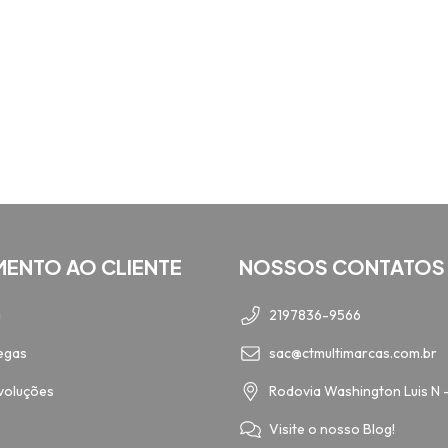
MENTO AO CLIENTE
NOSSOS CONTATOS
a
2197836-9566
egas
sac@ctmultimarcas.com.br
voluções
Rodovia Washington Luis N 
Visite o nosso Blog!