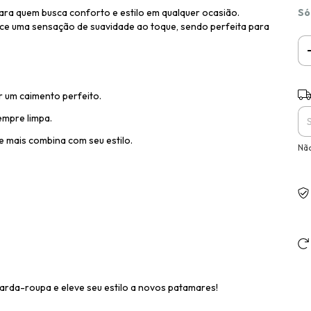
Só
para quem busca conforto e estilo em qualquer ocasião.
ece uma sensação de suavidade ao toque, sendo perfeita para
Ent
r um caimento perfeito.
sempre limpa.
e mais combina com seu estilo.
Não
arda-roupa e eleve seu estilo a novos patamares!