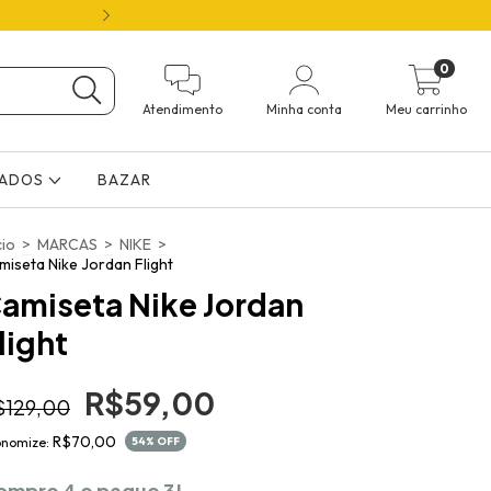
ATÉ 70% OFF 🛍️ FRETE GRÁTIS ( 12X NO 
0
Atendimento
Minha conta
Meu carrinho
ÇADOS
BAZAR
cio
>
MARCAS
>
NIKE
>
miseta Nike Jordan Flight
amiseta Nike Jordan
light
R$59,00
$129,00
R$70,00
onomize:
54
% OFF
ompre 4 e pague 3!