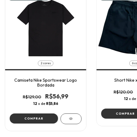
2 cores
6 c
Camiseta Nike Sportswear Logo
Short Nike 
Bordada
R$120,00
R$56,99
R$129,00
12
x de
12
x de
R$5,86
COMPRAR
COMPRAR