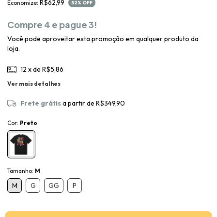
R$62,99
Economize:
52
% OFF
Compre 4 e pague 3!
Você pode aproveitar esta promoção em qualquer produto da
loja.
12
x de
R$5,86
Ver mais detalhes
Frete grátis
a partir de
R$349,90
Cor:
Preto
Tamanho:
M
M
G
GG
P