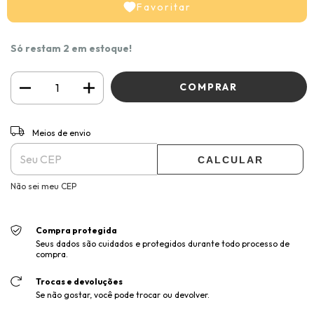
Favoritar
Só restam
2
em estoque!
ALTERAR CEP
Entregas para o CEP:
Meios de envio
CALCULAR
Não sei meu CEP
Compra protegida
Seus dados são cuidados e protegidos durante todo processo de
compra.
Trocas e devoluções
Se não gostar, você pode trocar ou devolver.