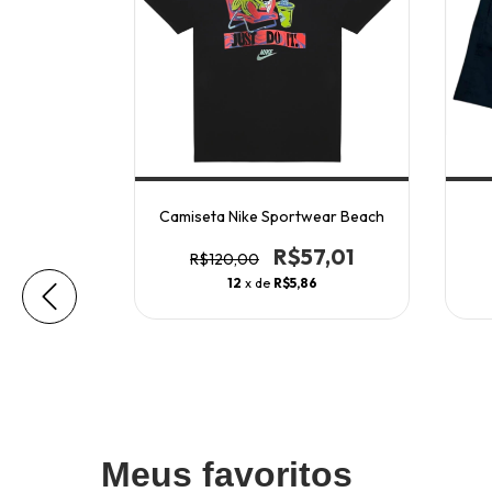
an Jumpman
Camiseta Nike Sportwear Beach
R$57,01
R$120,00
4,99
12
x de
R$5,86
6