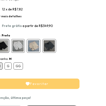
12
x de
R$7,82
r mais detalhes
Frete grátis
a partir de
R$349,90
r:
Preto
manho:
M
M
G
GG
Favoritar
enção, última peça!