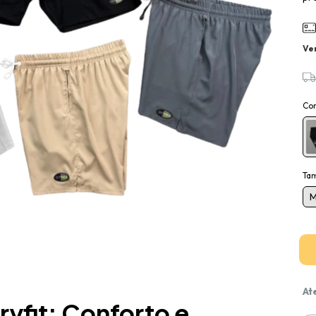
Ve
Co
Ta
At
ryfit: Conforto e