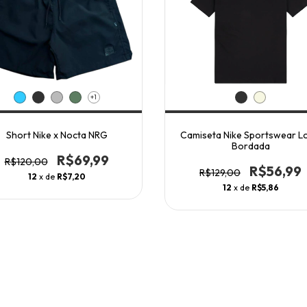
+1
Short Nike x Nocta NRG
Camiseta Nike Sportswear L
Bordada
R$69,99
R$120,00
R$56,99
R$129,00
12
x de
R$7,20
12
x de
R$5,86