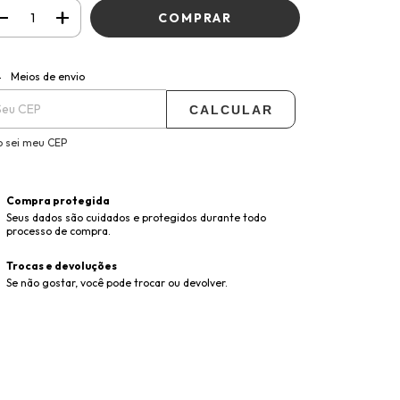
ALTERAR CEP
regas para o CEP:
Meios de envio
CALCULAR
 sei meu CEP
Compra protegida
Seus dados são cuidados e protegidos durante todo
processo de compra.
Trocas e devoluções
Se não gostar, você pode trocar ou devolver.