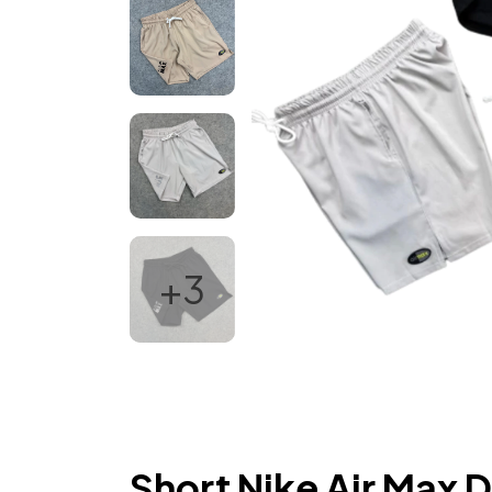
+3
Short Nike Air Max D