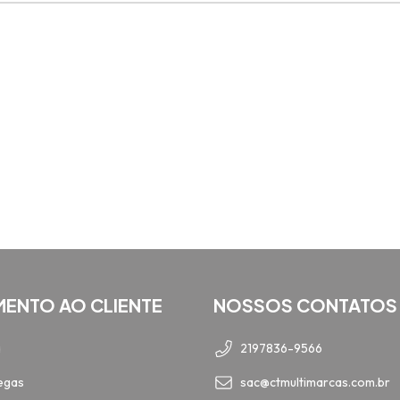
MENTO AO CLIENTE
NOSSOS CONTATOS
a
2197836-9566
egas
sac@ctmultimarcas.com.br