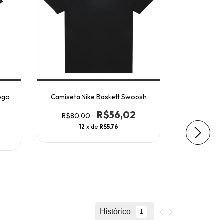
ogo
Camiseta Nike Baskett Swoosh
Cami
R$56,02
R$80,00
R$12
12
x de
R$5,76