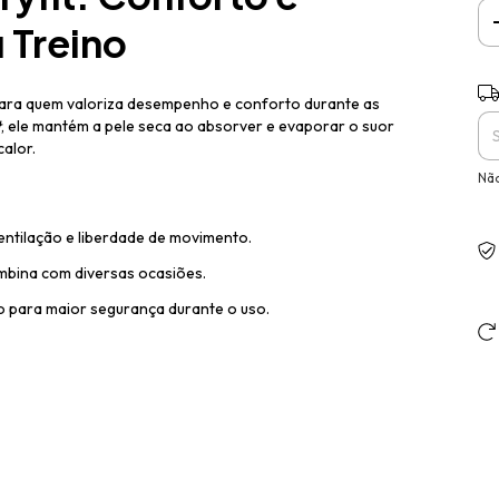
 Treino
Ent
para quem valoriza desempenho e conforto durante as
t
, ele mantém a pele seca ao absorver e evaporar o suor
calor.
Não
entilação e liberdade de movimento.
bina com diversas ocasiões.
o para maior segurança durante o uso.