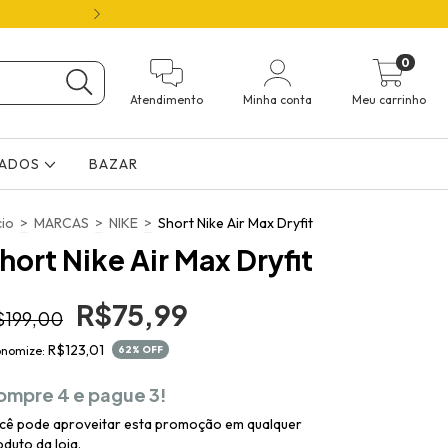
ATÉ 70% OFF 🛍️ FRETE GRÁTIS ( 12X NO 
0
Atendimento
Minha conta
Meu carrinho
ÇADOS
BAZAR
cio
>
MARCAS
>
NIKE
>
Short Nike Air Max Dryfit
hort Nike Air Max Dryfit
R$75,99
$199,00
R$123,01
onomize:
62
% OFF
ompre 4 e pague 3!
cê pode aproveitar esta promoção em qualquer
duto da loja.