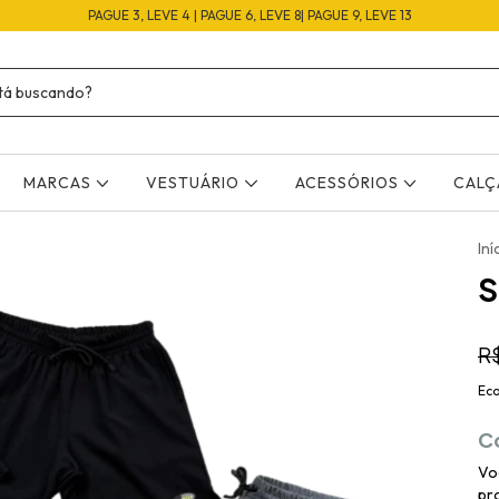
PAGUE 3, LEVE 4 | PAGUE 6, LEVE 8| PAGUE 9, LEVE 13
MARCAS
VESTUÁRIO
ACESSÓRIOS
CAL
Iní
S
R
Ec
C
Vo
pro